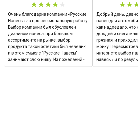
Очень благодарна компании «Русские
Добрый день, давно
Навесы» за профессиональную работу.
навес для автомобил
Выбор компании был обусловлен
как надоедало, что
дизайном навеса, при большом
дождей и снега маш
ассортименте на рынке, выбор
грязная, и приходил
продукта такой эстетики был невелик
мойку. Пересмотрев
и в этом смысле ”Русские Навесы”
интернете выбор па
занимают свою нишу. Из пожеланий -
навесы» и по резул
максимально полная информация на
смело сказать, что 
этапе чертежей упростила бы
Ребята профессион
коммуникацию при принятии решений.
сроки и качество сб
Ещё раз слова благодарности -
высоте!
результат говорит за себя!
Ольга Кочеткова, дизайнер.